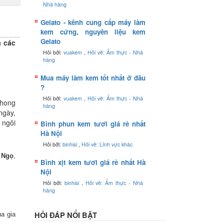
Nhà hàng
Gelato - kênh cung cấp máy làm
kem cứng, nguyên liệu kem
Gelato
à các
Hỏi bởi:
vuakem
,
Hỏi về: Ẩm thực - Nhà
hàng
Mua máy làm kem tốt nhất ở đâu
?
Hỏi bởi:
vuakem
,
Hỏi về: Ẩm thực - Nhà
Phong
hàng
ngày,
 ngôi
Bình phun kem tươi giá rẻ nhất
Hà Nội
Hỏi bởi:
binhisi
,
Hỏi về: Lĩnh vực khác
 Ngọ
,
Bình xịt kem tươi giá rẻ nhất Hà
Nội
Hỏi bởi:
binhisi
,
Hỏi về: Ẩm thực - Nhà
hàng
HỎI ĐÁP NỔI BẬT
a gia