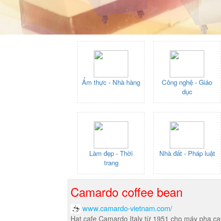
Ẩm thực - Nhà hàng
Công nghệ - Giáo
dục
Làm đẹp - Thời
Nhà đất - Pháp luật
trang
Camardo coffee bean
www.camardo-vietnam.com/
Hạt cafe Camardo Italy từ 1951 cho máy pha ca