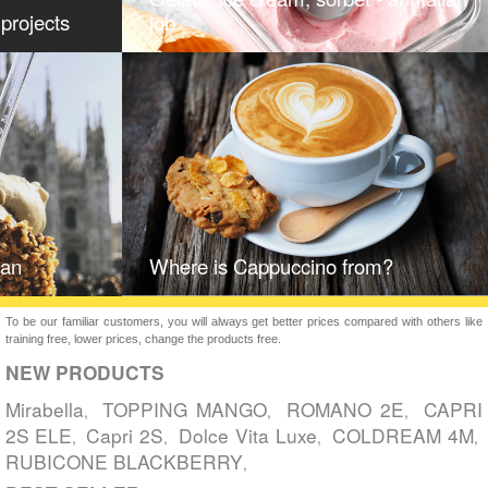
projects
job
lan
Where is Cappuccino from?
To be our familiar customers, you will always get better prices compared with others like
training free, lower prices, change the products free.
NEW PRODUCTS
Mirabella
TOPPING MANGO
ROMANO 2E
CAPRI
,
,
,
2S ELE
Capri 2S
Dolce Vita Luxe
COLDREAM 4M
,
,
,
,
RUBICONE BLACKBERRY
,