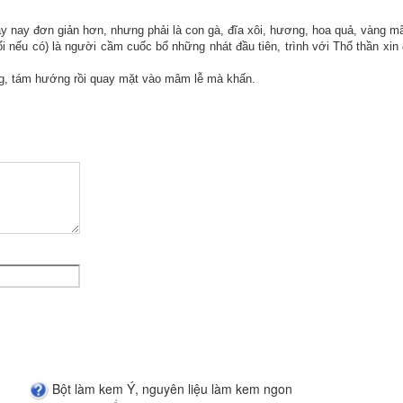
ày nay đơn giản hơn, nhưng phải là con gà, đĩa xôi, hương, hoa quả, vàng mã
i nếu có) là người cầm cuốc bổ những nhát đầu tiên, trình với Thổ thần xi
ng, tám hướng rồi quay mặt vào mâm lễ mà khấn.
Bột làm kem Ý, nguyên liệu làm kem ngon