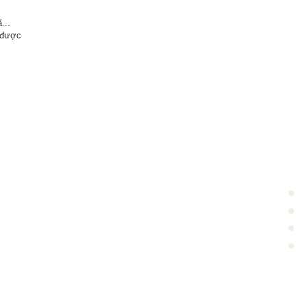
...
n được