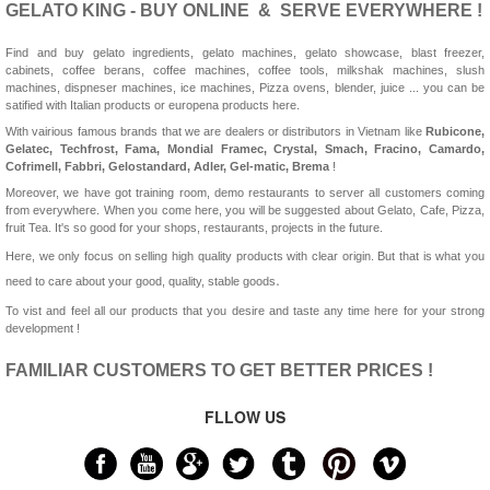
GELATO KING - BUY ONLINE & SERVE EVERYWHERE !
Find and buy gelato ingredients, gelato machines, gelato showcase, blast freezer,
cabinets, coffee berans, coffee machines, coffee tools, milkshak machines, slush
machines, dispneser machines, ice machines, Pizza ovens, blender, juice ... you can be
satified with Italian products or europena products here.
With vairious famous brands that we are dealers or distributors in Vietnam like
Rubicone,
Gelatec, Techfrost, Fama, Mondial Framec, Crystal, Smach, Fracino, Camardo,
Cofrimell,
Fabbri, Gelostandard, Adler, Gel-matic, Brema
!
Moreover, we have got training room, demo restaurants to server all customers coming
from everywhere. When you come here, you will be suggested about Gelato, Cafe, Pizza,
fruit Tea. It's so good for your shops, restaurants, projects in the future.
Here, we only focus on selling high quality products with clear origin. But that is what you
.
need to care about your good, quality, stable goods
To vist and feel all our products that you desire and taste any time here for your strong
development !
FAMILIAR CUSTOMERS TO GET BETTER PRICES !
FLLOW US