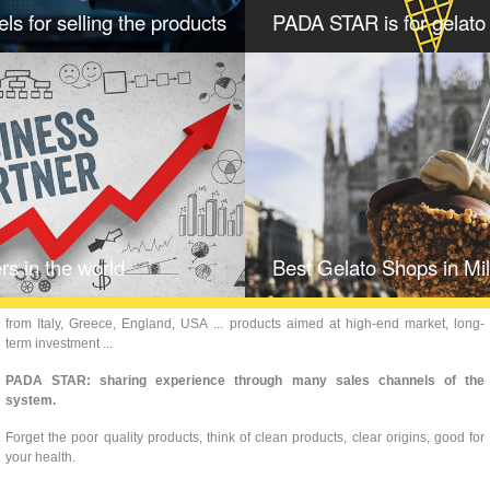
ls for selling the products
PADA STAR is for gelato 
rs in the world
Best Gelato Shops in Mi
from Italy, Greece, England, USA ... products aimed at high-end market, long-
term investment ...
PADA STAR: sharing experience through many sales channels of the
system.
Forget the poor quality products, think of clean products, clear origins, good for
your health.