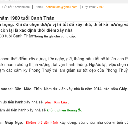
|
|
|
Gửi bởi :
botlamkem
Email :
botlamkem@gmail.com
Lượt xem:
7797
năm 1980 tuổi Canh Thân
trọng. Khi đã chọn được vị trí tốt để xây nhà, thiết kế hướng v
còn lại là xác định thời điểm xây nhà
80 tuổi Canh Thân
Thông tin gia chủ cung cấp:
a chọn thời điểm xây dựng, tức ngày, giờ, tháng năm tốt sẽ khiến cho 
sẽ nhanh chóng thịnh vượng, tài vận hanh thông. Ngược lại, việc chọn 
phạm các cấm kỵ Phong Thuỷ thì làm giảm sự tốt đẹp của Phong Thuỷ
 tam tai:
Dần, Mão, Thìn
. Năm dự kiến xây nhà là năm
2014
tức năm
Giáp
ăm đó tiến hành xây nhà sẽ
.
phạm Kim Lâu
 năm đó tiến hành xây nhà sẽ
không phạm Hoang Ốc
năm
Giáp Ngọ
,
xây dựng, sửa chữa nhà cửa vì tuổi củ
Không thể tiến hành