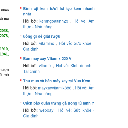
Bình xịt kem tươi isi tạo kem nhanh
p nhận
nhất
hủ tục
Hỏi bởi:
kemngoaitinh23
,
Hỏi về: Ẩm
thực - Nhà hàng
2038,
uống gì để giải rượu
 2078,
Hỏi bởi:
vitaminc
,
Hỏi về: Sức khỏe -
Gia đình
1910,
 1941,
Bán máy xay Vitamix 220 V
Hỏi bởi:
vitamix
,
Hỏi về: Kinh doanh -
c mượn
Tài chính
uổi mà
Thu mua và bán máy xay tại Vua Kem
Hỏi bởi:
mayxayvitamix888
,
Hỏi về: Ẩm
thực - Nhà hàng
Cách bảo quản trứng gà trong tủ lạnh ?
Hỏi bởi:
webbay
,
Hỏi về: Sức khỏe -
Gia đình