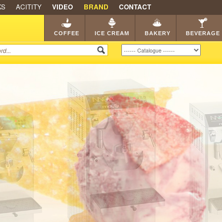
KS
ACITITY
VIDEO
BRAND
CONTACT
SHOP
FRANCHISE
CATA
COFFEE
ICE CREAM
BAKERY
BEVERAGE