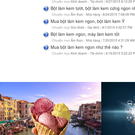
Chuyên mục
Kinh doanh - Tài chính
|
9/27/2015 8:10:29 
Bột làm kem tươi, bột làm kem cứng ngon n
Chuyên mục
Ẩm thực - Nhà hàng
|
8/24/2015 7:08:09 PM
Mua bột làm kem ngon, bột làm kem Ý
Chuyên mục
Sức khỏe - Gia đình
|
8/1/2015 4:32:57 PM
Bột làm kem ngon, máy làm kem tốt
Chuyên mục
Ẩm thực - Nhà hàng
|
7/20/2015 4:31:29 AM
Mua bột làm kem ngon như thế nào ?
Chuyên mục
Kinh doanh - Tài chính
|
6/16/2015 5:22:23 