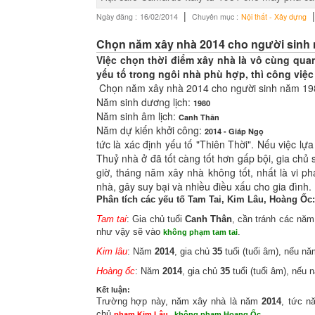
|
Ngày đăng :
16/02/2014
Chuyên mục :
Nội thất - Xây dựng
Chọn năm xây nhà 2014 cho người sinh 
Việc chọn thời điểm xây nhà là vô cùng quan 
yếu tố trong ngôi nhà phù hợp, thì công việc 
Chọn năm xây nhà 2014 cho người sinh năm 19
Năm sinh dương lịch:
1980
Năm sinh âm lịch:
Canh Thân
Năm dự kiến khởi công:
2014 - Giáp Ngọ
tức là xác định yếu tố "Thiên Thời". Nếu việc lự
Thuỷ nhà ở đã tốt càng tốt hơn gấp bội, gia chủ 
giờ, tháng năm xây nhà không tốt, nhất là vi 
nhà, gây suy bại và nhiều điều xấu cho gia đình.
Phân tích các yếu tố Tam Tai, Kim Lâu, Hoàng Ốc:
Tam tai
: Gia chủ tuổi
Canh Thân
, cần tránh các năm
như vậy sẽ vào
.
không phạm tam tai
Kim lâu
: Năm
2014
, gia chủ
35
tuổi (tuổi âm), nếu n
Hoàng ốc
: Năm
2014
, gia chủ
35
tuổi (tuổi âm), nếu
Kết luận:
Trường hợp này, năm xây nhà là năm
2014
, tức 
chủ
.
phạm Kim Lâu
,
không phạm Hoang Ốc