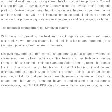
at home, at work, and with Google searches to buy the best products. You will
find the product to buy quickly and easily using the diverse online shopping
platform. Review the web, read the information, see the product you need to buy
and then send Email, Call, or click on the item in the product details to orders. All
orders will be processed quickly as possible, prepay and receive goods after fun!
The slogan of development is "Simply is quality"!
With the aim of providing the best and best things for ice cream, soft drinks,
coffee, pizza, we create a channel to sell delicious ice cream ingredients, best
ice cream powders, best ice cream machines.
Discover new products from world's famous brands of ice cream powders, ice
cream machines, coffee machines, coffee beans such as Rubicone, Innova,
Fama, Techfrost, Cofrimell, Gelatec, Camardo, Adler, Framec , Tecmach, Promac,
Fracino, Smach and many other brands. GELATO KING is to introduce and
distribute products specializing in fresh ice cream, gelato ice cream, coffee
machine, soft drinks that people can search, review, comment on gelato, ice
cream, smoothie, yogurt, blending, beverage and milkshake for restaurants,
cafeteria, cafe, bar. GELATO KING only focuses on high-class products, imported