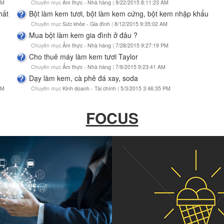
PM
Chuyên mục
Ẩm thực - Nhà hàng
|
9/22/2015 8:11:23 AM
hất
Bột làm kem tươi, bột làm kem cứng, bột kem nhập khẩu
Chuyên mục
Sức khỏe - Gia đình
|
8/12/2015 9:35:02 AM
Mua bột làm kem gia đình ở đâu ?
Chuyên mục
Ẩm thực - Nhà hàng
|
7/28/2015 9:27:19 PM
Cho thuê máy làm kem tươi Taylor
Chuyên mục
Ẩm thực - Nhà hàng
|
7/8/2015 9:23:41 AM
Dạy làm kem, cà phê đá xay, soda
PM
Chuyên mục
Kinh doanh - Tài chính
|
5/3/2015 3:46:35 PM
FOCUS