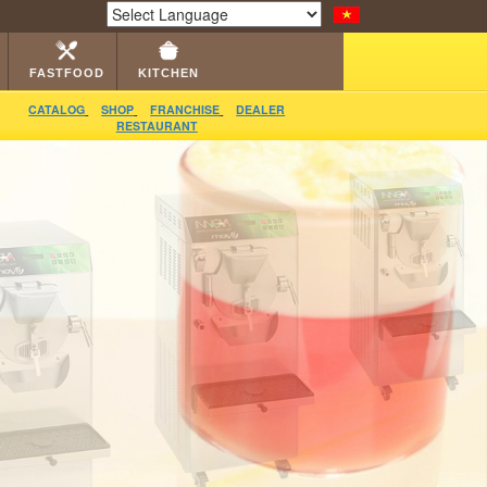
LOG
RESTAURANT
DEALER
VIDEO
CONTACT
Powered by
Translate
FASTFOOD
KITCHEN
CATALOG
SHOP
FRANCHISE
DEALER
RESTAURANT