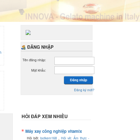
ĐĂNG NHẬP
h
Tên đăng nhập:
Mật khẩu:
Đăng ký mới?
HỎI ĐÁP XEM NHIỀU
Máy xay công nghiệp vitamix
Hỏi bởi:
botkem168
,
Hỏi về: Ẩm thực -