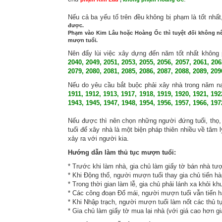
Nếu cả ba yếu tố trên đều không bị phạm là tốt nhấ
được.
Phạm vào Kim Lâu hoặc Hoàng Ốc thì tuyệt đối không nê
mượn tuổi.
Nên đẩy lùi việc xây dựng đến năm tốt nhất khôn
2040, 2049, 2051, 2053, 2055, 2056, 2057, 2061, 206
2079, 2080, 2081, 2085, 2086, 2087, 2088, 2089, 209
Nếu do yêu cầu bắt buộc phải xây nhà trong năm n
1911, 1912, 1913, 1917, 1918, 1919, 1920, 1921, 192
1943, 1945, 1947, 1948, 1954, 1956, 1957, 1966, 197
Nếu được thì nên chọn những người đứng tuổi, thọ, 
tuổi để xây nhà là một biện pháp thiên nhiều về tâm
xảy ra với người kia.
Hướng dẫn làm thủ tục mượn tuổi:
* Trước khi làm nhà, gia chủ làm giấy tờ bán nhà t
* Khi Động thổ, người mượn tuổi thay gia chủ tiến hà
* Trong thời gian làm lễ, gia chủ phải lánh xa khỏi kh
* Các công đoạn Đổ mái, người mượn tuổi vẫn tiến hàn
* Khi Nhập trạch, người mượn tuổi làm nốt các thủ tụ
* Gia chủ làm giấy tờ mua lại nhà (với giá cao hơn gi