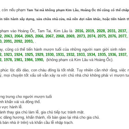
t, còn nếu phạm
Tam Tai mà không phạm Kim Lâu, Hoàng Ốc thì cũng có thể chấ
n tiến hành xây dựng, sửa chữa nhà cửa, mà nên đợi năm khác, hoặc tiến hành t
g phạm vào Hoàng Ốc, Tam Tai, Kim Lâu là
2016, 2019, 2028, 2031, 2037, 
2, 2063, 2064, 2065, 2066, 2067, 2068, 2069, 2073, 2074, 2075, 2076, 2077,
0, 2091, 2092, 2093,
.
ay, cũng có thể tiến hành mượn tuổi của những người nam giới sinh năm
2, 1923, 1924, 1925, 1929, 1930, 1931, 1932, 1933, 1934, 1935, 1936, 1937,
2, 1978, 1981, 1984, 1990,
(không phạm cả Kim Lâu và Hoàng Ốc).
phúc lộc dồi dào, con cháu đông là tốt nhất. Tuy nhiên cần nhớ rằng, việ
 lý, mọi chuyện tốt xấu sẽ vẫn xảy ra với chủ nhà chứ không phải vì mượn t
ượng trưng cho người mượn tuổi
nh khấn vái và động thổ.
u vực hành lễ.
h thay gia chủ làm lễ, gia chủ tiếp tục tránh mặt.
c dâng hương, khấn thành, rồi bàn giao lại nhà cho gia chủ.
á bán nhà ở trên) và khấn cầu lễ nhập trạch.