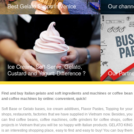
Best Gelato Shops in Venice
Our channe
Ice Cream, Soft-Serve, Gelato,
Custard and Yogurt: Difference ?
Our Partne
Find and buy Italian gelato and soft ingredients and machines or coffee bean
and coffee machines by online: convenient, quick!
Soft Base or Gelato bases, ice cream additives, Flavor Pastes, Topping for your
shops, restaurants, factories that we have supplied in Vietnam now. Besides, you
can find coffee beans, coffee machines, coffe grinders for coffee shops, coffee
projects in Vietnam that you will be so happy with Italian products. GELATO KING
is an interesting shopping place, easy to find and easy to buy! You can buy them